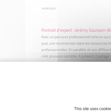
16/09/2022
Portrait d'expert : Jérémy Gausson-B
Avec un parcours professionnel riche en suc
puis, une reconversion dans les ressources 
professionnelles. En parallèle de ses différen
créé plusieurs sociétés. A présent, il partage
demain en tant que chargé de mission chez In
31/08/2022
Portrait d'entrepreneuse : Muriel Mo
Après plus de 10 ans d’expérience dans l’acc
à l’emploi, c’est en 2022, que Muriel Mozzico
This site uses cookie