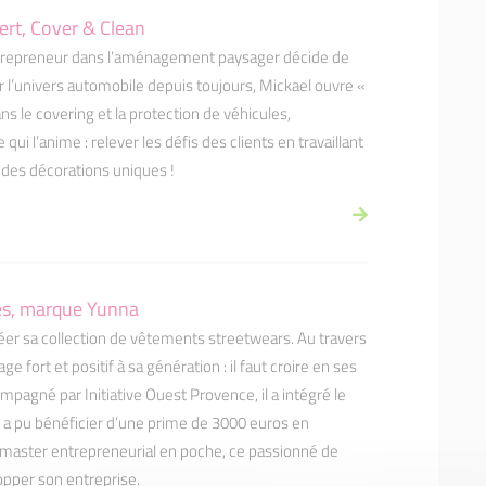
ert, Cover & Clean
ntrepreneur dans l’aménagement paysager décide de
 l’univers automobile depuis toujours, Mickael ouvre «
s le covering et la protection de véhicules,
ui l’anime : relever les défis des clients en travaillant
des décorations uniques !
ues, marque Yunna
réer sa collection de vêtements streetwears. Au travers
 fort et positif à sa génération : il faut croire en ses
ompagné par Initiative Ouest Provence, il a intégré le
t a pu bénéficier d’une prime de 3000 euros en
master entrepreneurial en poche, ce passionné de
opper son entreprise.