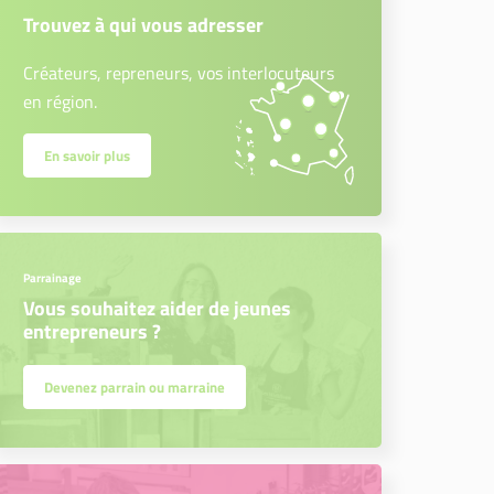
Trouvez à qui vous adresser
Créateurs, repreneurs, vos interlocuteurs
en région.
En savoir plus
Parrainage
Vous souhaitez aider de jeunes
entrepreneurs ?
Devenez parrain ou marraine