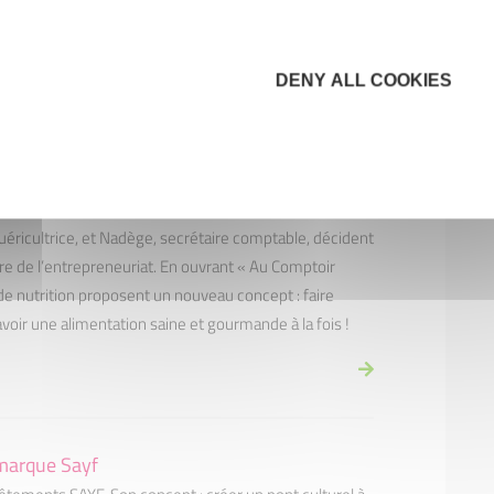
et de bilan scolaire « La Boussole Istréenne ». Une
logie du travail, passionnée par son métier.
DENY ALL COOKIES
astejon et Nadège Delmas, Au Comptoir
puéricultrice, et Nadège, secrétaire comptable, décident
re de l’entrepreneuriat. En ouvrant « Au Comptoir
de nutrition proposent un nouveau concept : faire
’avoir une alimentation saine et gourmande à la fois !
 marque Sayf