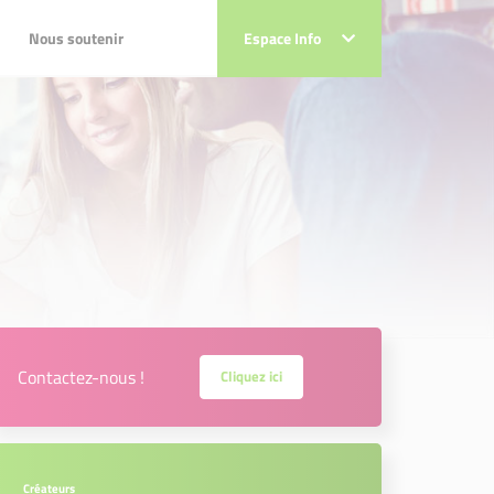
Nous soutenir
Nous soutenir
Espace Info
Espace Info
Contactez-nous !
Cliquez ici
Créateurs