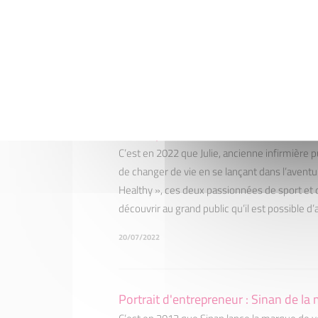
ouvrant son cabinet de bilan de compétences 
réelle vocation pour cette diplômée en psycho
19/08/2022
Portraits d'entrepreneuses : Julie C
Healthy
C’est en 2022 que Julie, ancienne infirmière 
de changer de vie en se lançant dans l’aventu
Healthy », ces deux passionnées de sport et 
découvrir au grand public qu’il est possible d
20/07/2022
Portrait d'entrepreneur : Sinan de la