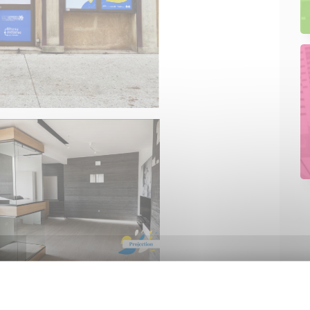
 projet de boutique » comporte un double avantage.
ressif : 50% du montant du loyer initial les deux