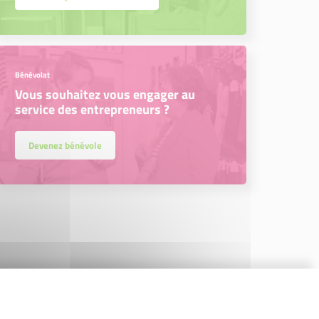
Bénévolat
Vous souhaitez vous engager au
service des entrepreneurs ?
Devenez bénévole