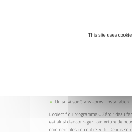
premières années, puis, 75% la troisièm
bénéficier d’un soutien renforcé par Initi
Un accompagnement personnalisé avec u
prévisionnel
This site uses cookie
Un soutien financier par l'octroi d'un
comité
Des ateliers de formation d'aide à la c
Un appui dans la communication et une
Un coaching dans les démarches comm
Un suivi sur 3 ans après l'installation
L’objectif du programme « Zéro rideau fer
est ainsi d’encourager l’ouverture de nou
commerciales en centre-ville. Depuis son