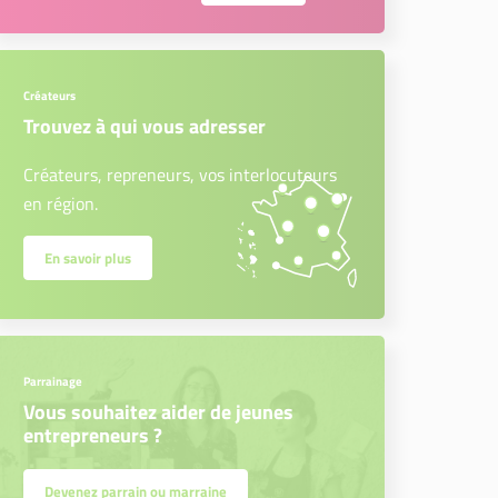
Créateurs
Trouvez à qui vous adresser
Créateurs, repreneurs, vos interlocuteurs
en région.
En savoir plus
Parrainage
Vous souhaitez aider de jeunes
entrepreneurs ?
Devenez parrain ou marraine