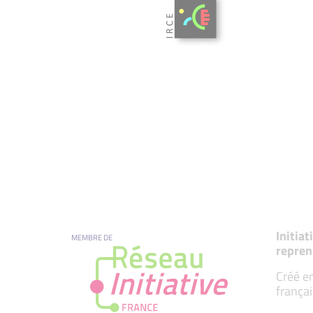
Initia
MEMBRE DE
repren
Créé en
françai