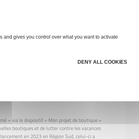
e année. L’entrepreneur pourra également
ative Ouest Provence :
ne chargée d'affaire et la réalisation d’un
s and gives you control over what you want to activate
 prêt d'honneur à taux zéro après un passage en
DENY ALL COOKIES
réation d'entreprise
 inauguration de la boutique prise en charge
erciales et l'agencement du magasin
mé » via le dispositif « Mon projet de boutique »
velles boutiques et de lutter contre les vacances
 lancement en 2023 en Région Sud, celui-ci a