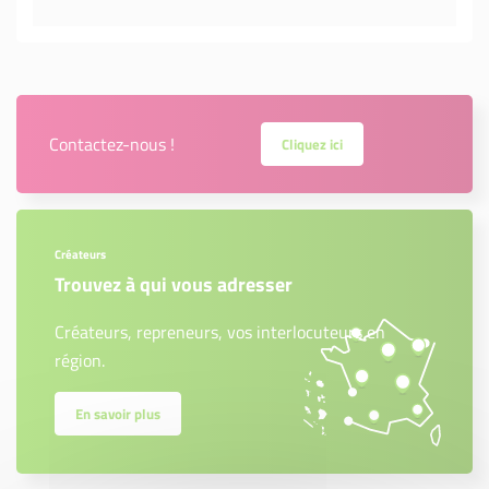
Contactez-nous !
Cliquez ici
Créateurs
Trouvez à qui vous adresser
Créateurs, repreneurs, vos interlocuteurs en
région.
En savoir plus