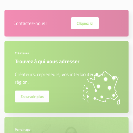
Contactez-nous !
Cliquez ici
Créateurs
Trouvez à qui vous adresser
Créateurs, repreneurs, vos interlocuteurs en
région.
En savoir plus
Parrainage