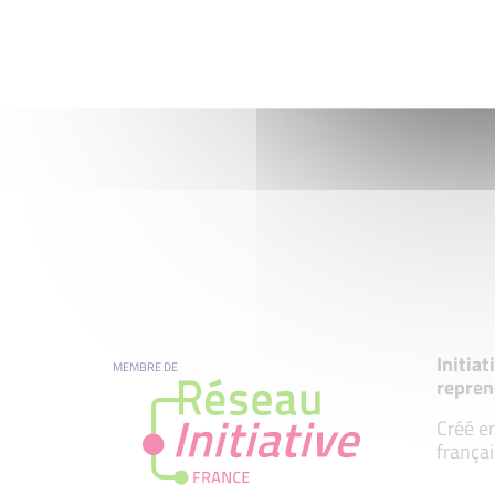
Initia
MEMBRE DE
repren
Créé en
françai