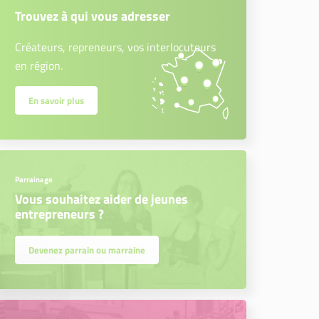
Trouvez à qui vous adresser
Créateurs, repreneurs, vos interlocuteurs
en région.
En savoir plus
Parrainage
Vous souhaitez aider de jeunes
entrepreneurs ?
Devenez parrain ou marraine