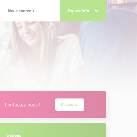
Nous soutenir
Nous soutenir
Espace Info
Espace Info
Contactez-nous !
Cliquez ici
Créateurs