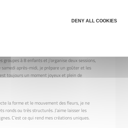
DENY ALL COOKIES
?
, notamment autour des grandes fêtes (Pâques, fête
es groupes à 8 enfants et j’organise deux sessions,
le samedi après-midi, je prépare un goûter et les
’est toujours un moment joyeux et plein de
pecte la forme et le mouvement des fleurs, je ne
s ronds ou très structurés. J’aime laisser les
lignes. C’est ce qui rend mes créations uniques.