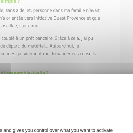
 simple ?
le, sans aide, et, personne dans ma famille n’avait
’a orientée vers Initiative Ouest Provence et ça a
onseillée, soutenue.
 couplé à un prêt bancaire. Grâce à cela, j’ai pu
de départ, du matériel… Aujourd’hui, je
ersonnes qui viennent me demander des conseils
oi ressemble-t-elle ?
où chaque espace a son univers. D’un côté, il y a
s et les compositions. D’un autre, un coin plantes.
chées et aux roses éternelles. À l’étage, j’ai créé
 tout au long de l’année.
s and gives you control over what you want to activate