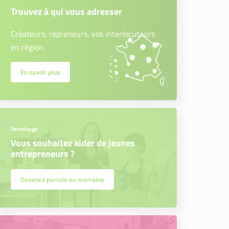
Trouvez à qui vous adresser
Créateurs, repreneurs, vos interlocuteurs
en région.
En savoir plus
Parrainage
Vous souhaitez aider de jeunes
entrepreneurs ?
Devenez parrain ou marraine