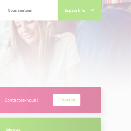
Nous soutenir
Nous soutenir
Espace Info
Espace Info
Contactez-nous !
Cliquez ici
Créateurs