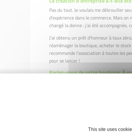
La création d’entreprise a-t-elle été
Pas du tout. Je voulais me débrouiller seu
d’expérience dans le commerce. Mais on m
changé la donne : j’ai été accompagnée, c
J’ai obtenu un prêt d’honneur à taux zéro,
réaménager la boutique, acheter le stock 
recommande l’association à toutes les p
pour se lancer !
Parlez-nous de votre boutique. À qu
Je l’ai pensée comme un lieu chaleureux, 
le « bar à fleurs » avec les fleurs fraîche
Et j’ai aussi un espace dédié aux fleurs sé
un lieu d’ateliers créatifs, que je propose
This site uses cookie