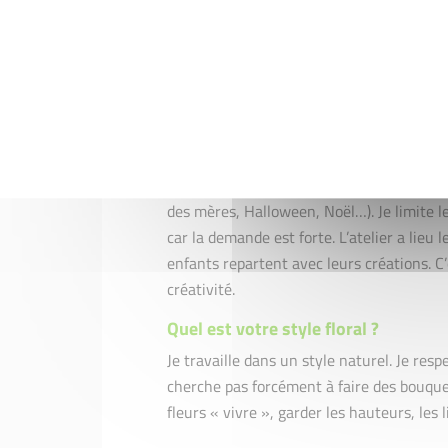
Quels types d’ateliers animez-vous 
Je fais beaucoup d’ateliers pour enfants
des mères, Halloween, Noël…). Je limite l
car la demande est forte. L’atelier a lieu 
enfants repartent avec leurs créations. C
créativité.
Quel est votre style floral ?
Je travaille dans un style naturel. Je res
cherche pas forcément à faire des bouquet
fleurs « vivre », garder les hauteurs, les 